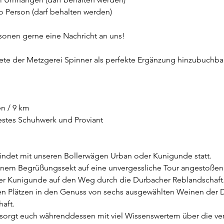
 Person (darf behalten werden)
sonen gerne eine Nachricht an uns!
te der Metzgerei Spinner als perfekte Ergänzung hinzubuchbar
en / 9 km
estes Schuhwerk und Proviant
ndet mit unseren Bollerwägen Urban oder Kunigunde statt.
nem Begrüßungssekt auf eine unvergessliche Tour angestoßen 
er Kunigunde auf den Weg durch die Durbacher Reblandschaft
hen Plätzen in den Genuss von sechs ausgewählten Weinen der 
aft.
sorgt euch währenddessen mit viel Wissenswertem über die ve