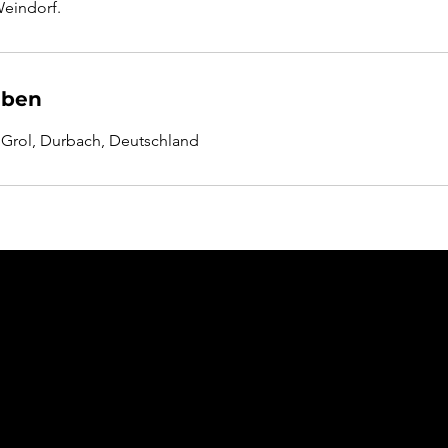
eindorf.
aben
 Grol, Durbach, Deutschland