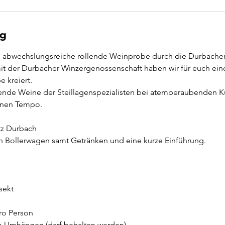
ng
ne abwechslungsreiche rollende Weinprobe durch die Durbacher
 der Durbacher Winzergenossenschaft haben wir für euch eine
 kreiert.
nde Weine der Steillagenspezialisten bei atemberaubenden Ku
genen Tempo.
atz Durbach
den Bollerwagen samt Getränken und eine kurze Einführung.
sekt
ro Person
m Umhängen (darf behalten werden)