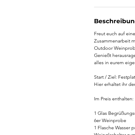
Beschreibu
Freut euch auf ei
Zusammenarbeit mit
Outdoor Weinprobe
Genießt herausrage
alles in eurem ei
Start / Ziel: Festpl
Hier erhaltet ihr 
Im Preis enthalten:
1 Glas Begrüßungs
6er Weinprobe
1 Flasche Wasser p
Weinglashalter zu