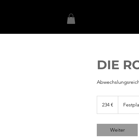
DIE R
Abwechslungsreich
234
Euro
234 €
Festpl
Weiter