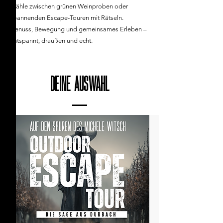
Wähle zwischen grünen Weinproben oder
spannenden Escape-Touren mit Rätseln.
Genuss, Bewegung und gemeinsames Erleben –
entspannt, draußen und echt.
Deine Auswahl